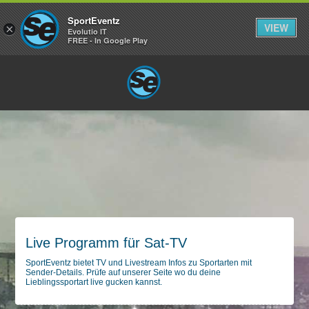
SportEventz
VIEW
×
Evolutio IT
FREE - In Google Play
Live Programm für Sat-TV
SportEventz bietet TV und Livestream Infos zu Sportarten mit
Sender-Details. Prüfe auf unserer Seite wo du deine
Lieblingssportart live gucken kannst.