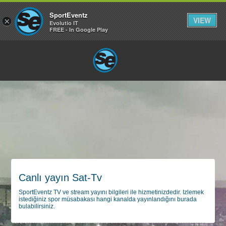
SportEventz
VIEW
×
Evolutio IT
FREE - In Google Play
Canlı yayın Sat-Tv
SportEventz TV ve stream yayını bilgileri ile hizmetinizdedir. Izlemek
istediğiniz spor müsabakası hangi kanalda yayınlandığını burada
bulabilirsiniz.